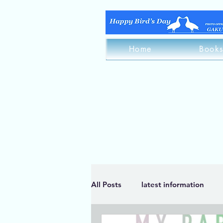
Home
Book
All Posts
latest information