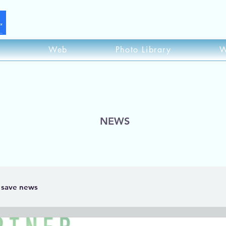
s
Web
Photo Library
W
NEWS
save news