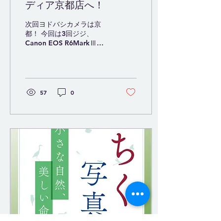
ディア京都店へ！
次回ヨドバシカメラは京
都！ 今回は3回ジジ、
Canon EOS R6MarkⅢを
熱く語ります。 お暇なら来
てね。
57
0