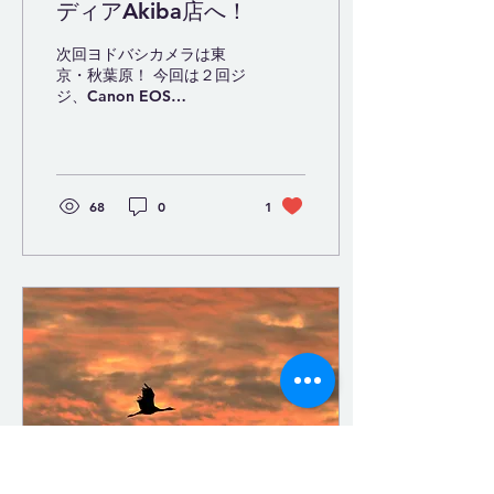
ディアAkiba店へ！
次回ヨドバシカメラは東
京・秋葉原！ 今回は２回ジ
ジ、Canon EOS
R6MarkⅢを熱く語りま
す。 お暇なら来てね。
68
0
1