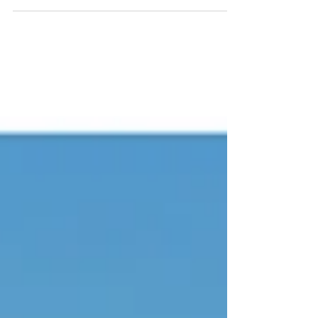
新年あけましておめでとうございます。 昨
年はようやく新型コロナが5類になり、移動
の自由が戻って来ましたが気がつけば、ツア
ーガイドの仕事で走り回っていました！ 自
分の取材もしなければいけないのですが、な
かなか上手く行きませんね。...