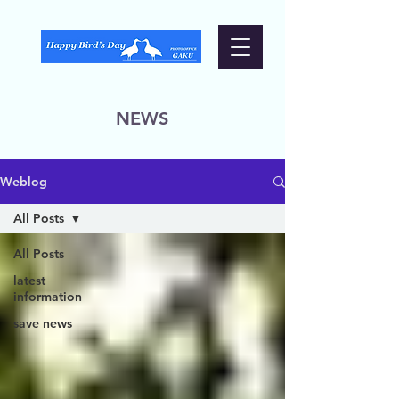
NEWS
Weblog
All Posts
All Posts
latest
information
save news