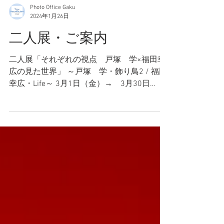
Photo Office Gaku
2024年1月26日
二人展・ご案内
二人展「それぞれの視点 戸塚 学×福田幸
広の見た世界」 ～戸塚 学・飾り鳥2 / 福田
幸広・Life～ 3月1日（金）→ 3月30日
（土） 10:00~18:00/火・水定休日/入場無
料 最終日15:00まで 野鳥写真家・戸塚学
と、しあわせ動物写真家・福田幸広、30数
年来の...