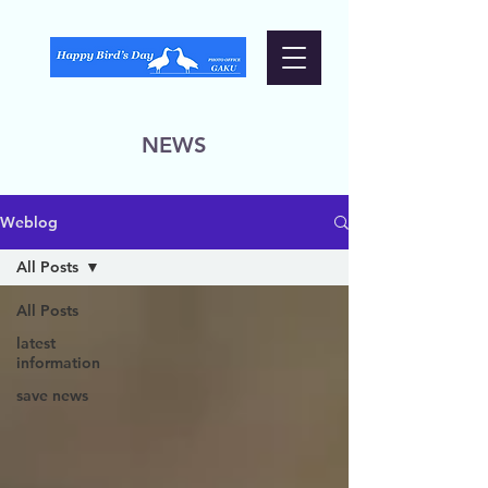
NEWS
Weblog
All Posts
All Posts
latest
information
save news